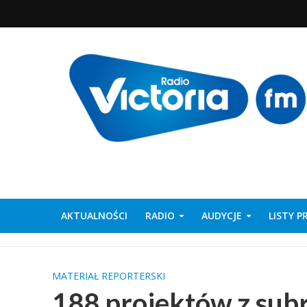
AKTUALNOŚCI
RADIO
AUDYCJE
LISTY 
MATERIAŁ REPORTERSKI
188 projektów z sub