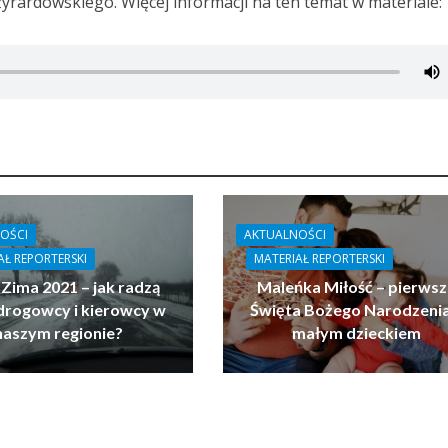
yrardowskiego. Więcej informacji na ten temat w materiale:
OŚCI
AKTUALNOŚCI
AŁ REPORTERSKI
MATERIAŁ REPORTERSKI
 Zima 2021 – jak radzą
Maleńka Miłość – pierwsz
drogowcy i kierowcy w
Święta Bożego Narodzenia
naszym regionie?
małym dzieckiem