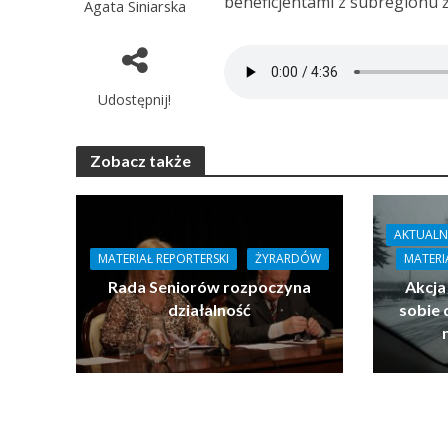
beneficjentami z subregionu ż
Agata Siniarska
Udostępnij!
Zobacz także
AKTUALN
MATERIAŁ REPORTERSKI
ŻYRARDÓW
MATERI
Rada Seniorów rozpoczyna
Akcja
działalność
sobie 