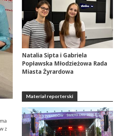
Natalia Sipta i Gabriela
Popławska Młodzieżowa Rada
Miasta Żyrardowa
Materiał reporterski
yma
w z