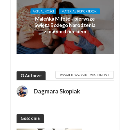
AKTUALNOŚCI
MATERIAŁ REPORTERSKI
Maleńka Miłość – pierwsze
Święta Bożego Narodzenia
z małym dzieckiem
WYŚWIETL WSZYSTKIE WIADOMOŚCI
O Autorze
Dagmara Skopiak
Gość dnia