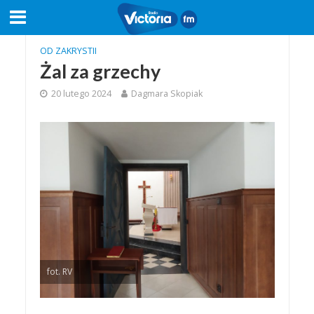
OD ZAKRYSTII
Żal za grzechy
20 lutego 2024
Dagmara Skopiak
fot. RV