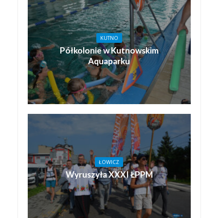
KUTNO
Półkolonie w Kutnowskim
Aquaparku
ŁOWICZ
Wyruszyła XXXI ŁPPM