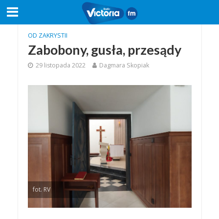
OD ZAKRYSTII
Zabobony, gusła, przesądy
29 listopada 2022
Dagmara Skopiak
fot. RV