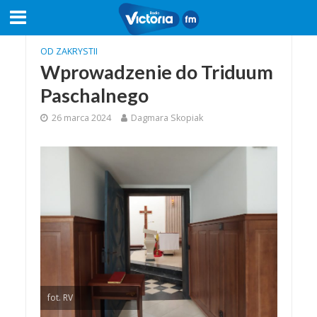
OD ZAKRYSTII
Wprowadzenie do Triduum
Paschalnego
26 marca 2024
Dagmara Skopiak
fot. RV