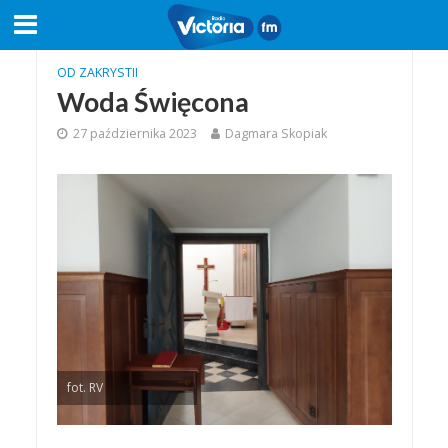
OD ZAKRYSTII
Woda Święcona
27 października 2023
Dagmara Skopiak
fot. RV