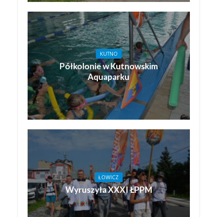
KUTNO
Półkolonie w Kutnowskim
Aquaparku
ŁOWICZ
Wyruszyła XXXI ŁPPM