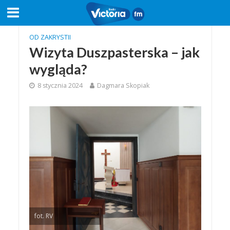
OD ZAKRYSTII
Wizyta Duszpasterska – jak
wygląda?
8 stycznia 2024
Dagmara Skopiak
fot. RV