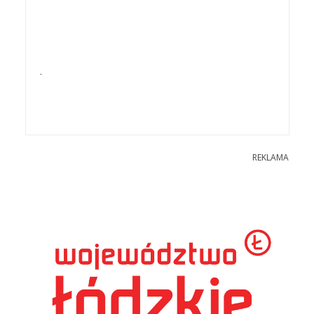
.
REKLAMA