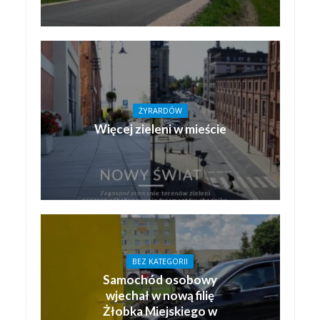
ŻYRARDÓW
Więcej zieleni w mieście
BEZ KATEGORII
Samochód osobowy
wjechał w nową filię
Żłobka Miejskiego w