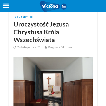
OD ZAKRYSTII
Uroczystość Jezusa
Chrystusa Króla
Wszechświata
24 listopada 2023
Dagmara Skopiak