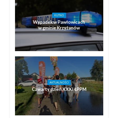
KUTNO
Wypadek w Pawłowicach
w gminie Krzyżanów
AKTUALNOŚCI
Czwarty dzień XXXI ŁPPM