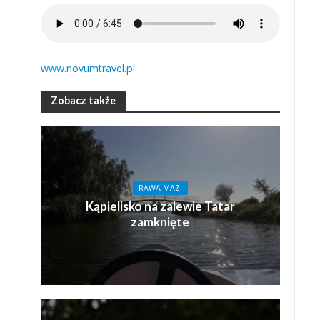
www.novumtravel.pl
Zobacz także
RAWA MAZ.
Kąpielisko na zalewie Tatar
zamknięte