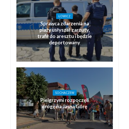
ŁOWICZ
Sprawca zdarzenia na
plaży usłyszał zarzuty,
trafił do aresztu i będzie
deportowany
SOCHACZEW
Pielgrzymi rozpoczęli
drogę na Jasną Górę