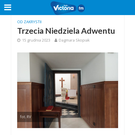
OD ZAKRYSTII
Trzecia Niedziela Adwentu
15 grudnia 2023
Dagmara Skopiak
fot. RV