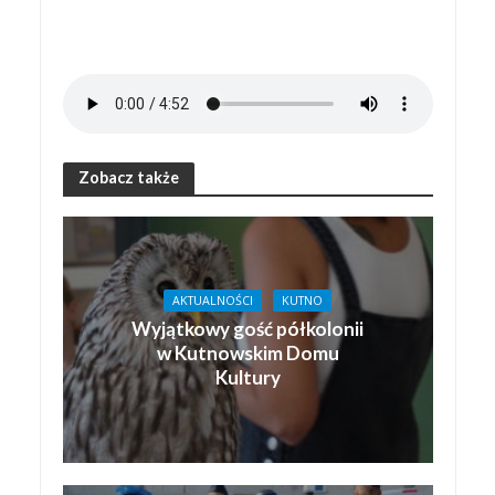
Zobacz także
AKTUALNOŚCI
KUTNO
Wyjątkowy gość półkolonii
w Kutnowskim Domu
Kultury