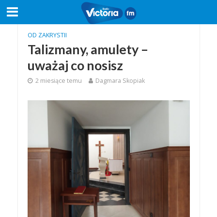
OD ZAKRYSTII
Talizmany, amulety –
uważaj co nosisz
2 miesiące temu
Dagmara Skopiak