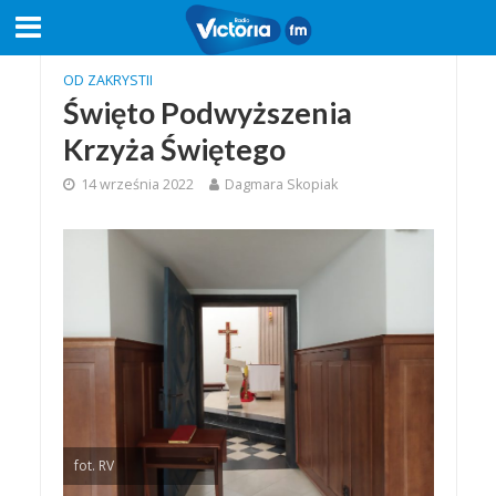
OD ZAKRYSTII
Święto Podwyższenia
Krzyża Świętego
14 września 2022
Dagmara Skopiak
fot. RV