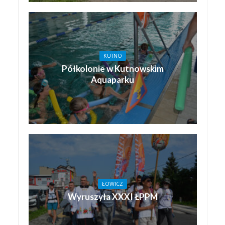
KUTNO
Półkolonie w Kutnowskim
Aquaparku
ŁOWICZ
Wyruszyła XXXI ŁPPM