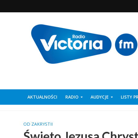
AKTUALNOŚCI
RADIO
AUDYCJE
LISTY 
OD ZAKRYSTII
Święto Jezusa Chrys