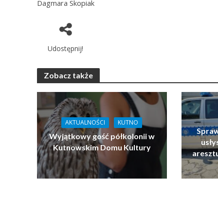
Dagmara Skopiak
Udostępnij!
Zobacz także
AKTUALNOŚCI
KUTNO
Spraw
Wyjątkowy gość półkolonii w
usłys
Kutnowskim Domu Kultury
areszt