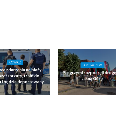
ŁOWICZ
SOCHACZEW
ca zdarzenia na plaży
Pielgrzymi rozpoczęli drogę
zał zarzuty, trafił do
Jasną Górę
u i będzie deportowany