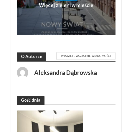
Więcej zieleni w mieście
WYŚWIETL WSZYSTKIE WIADOMOŚCI
O Autorze
Aleksandra Dąbrowska
Gość dnia