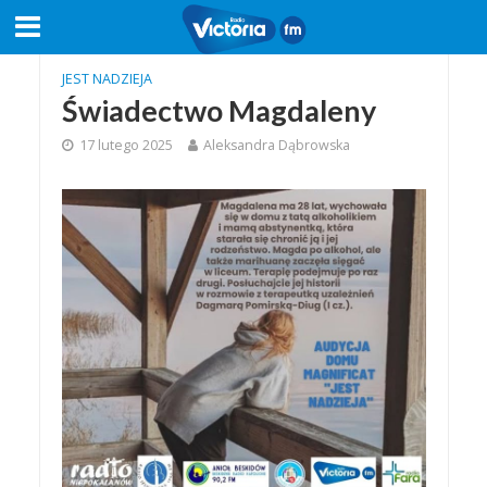
JEST NADZIEJA
Świadectwo Magdaleny
17 lutego 2025
Aleksandra Dąbrowska