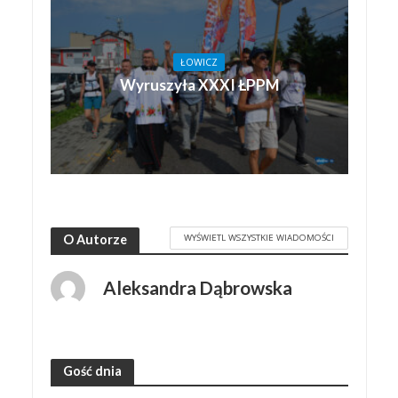
ŁOWICZ
Wyruszyła XXXI ŁPPM
WYŚWIETL WSZYSTKIE WIADOMOŚCI
O Autorze
Aleksandra Dąbrowska
Gość dnia