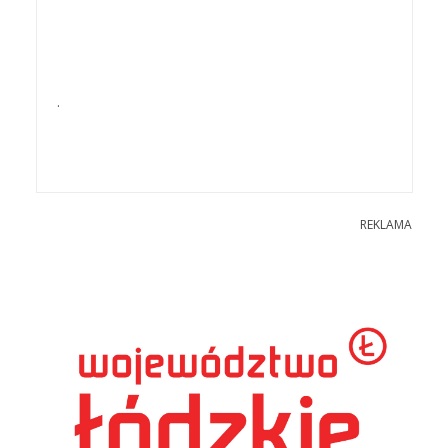
.
REKLAMA