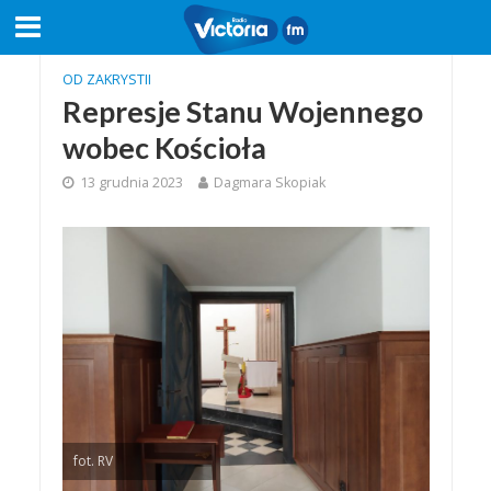
OD ZAKRYSTII
Represje Stanu Wojennego
wobec Kościoła
13 grudnia 2023
Dagmara Skopiak
fot. RV