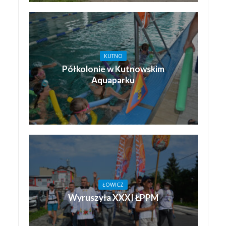
KUTNO
Półkolonie w Kutnowskim
Aquaparku
ŁOWICZ
Wyruszyła XXXI ŁPPM