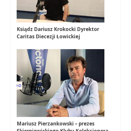
Ksiądz Dariusz Krokocki Dyrektor
Caritas Diecezji Łowickiej
Mariusz Pierzankowski – prezes
Skierniewickiego Klubu Kolekcjonera