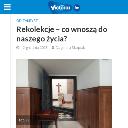
OD ZAKRYSTII
Rekolekcje – co wnoszą do
naszego życia?
12 grudnia 2023
Dagmara Skopiak
fot. RV