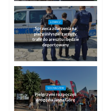
ŁOWICZ
Sprawca zdarzenia na
plaży usłyszał zarzuty,
trafił do aresztu i będzie
deportowany
SOCHACZEW
Pielgrzymi rozpoczęli
drogę na Jasną Górę