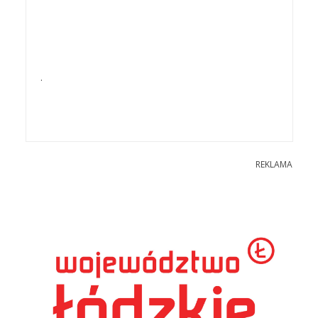
.
REKLAMA