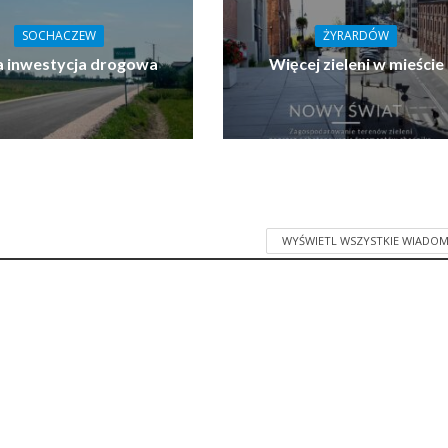
SOCHACZEW
ŻYRARDÓW
 inwestycja drogowa
Więcej zieleni w mieście
WYŚWIETL WSZYSTKIE WIADOM