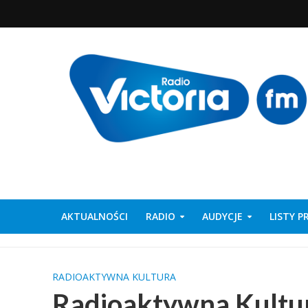
AKTUALNOŚCI
RADIO
AUDYCJE
LISTY 
RADIOAKTYWNA KULTURA
Radioaktywna Kultur