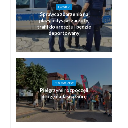
ŁOWICZ
Sprawca zdarzenia na
plaży usłyszał zarzuty,
trafił do aresztu i będzie
deportowany
SOCHACZEW
Pielgrzymi rozpoczęli
drogę na Jasną Górę