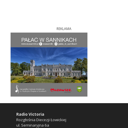
REKLAMA
Radio Victoria
Rozgłośnia Diecezji Łowickiej
ul. Seminaryjna 6a