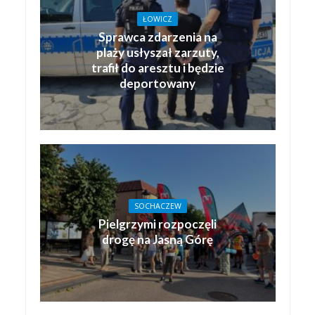
ŁOWICZ
Sprawca zdarzenia na
plaży usłyszał zarzuty,
trafił do aresztu i będzie
deportowany
SOCHACZEW
Pielgrzymi rozpoczęli
drogę na Jasną Górę