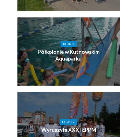
KUTNO
Półkolonie w Kutnowskim
Aquaparku
ŁOWICZ
Wyruszyła XXXI ŁPPM