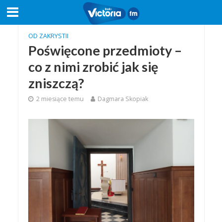
OD ZAKRYSTII
Poświęcone przedmioty –
co z nimi zrobić jak się
zniszczą?
2 miesiące temu
Dagmara Skopiak