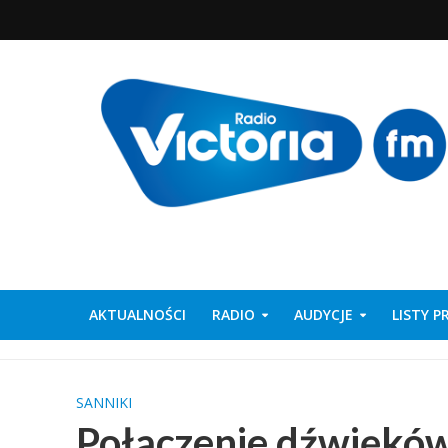
AKTUALNOŚCI
RADIO
AUDYCJE
LISTY 
SANNIKI
Połączenie dźwięków 