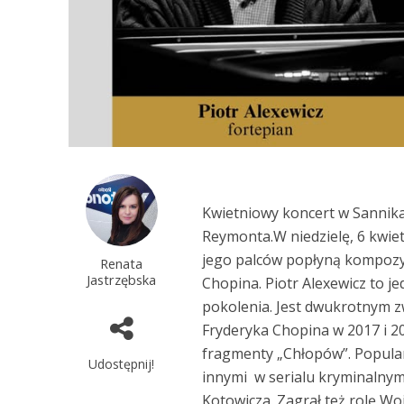
Kwietniowy koncert w Sannika
Reymonta.W niedzielę, 6 kwiet
jego palców popłyną kompozy
Renata
Jastrzębska
Chopina. Piotr Alexewicz to j
pokolenia. Jest dwukrotnym z
Fryderyka Chopina w 2017 i 2
fragmenty „Chłopów”. Popular
Udostępnij!
innymi w serialu kryminalnym
Kotowicza. Zagrał też rolę Wo