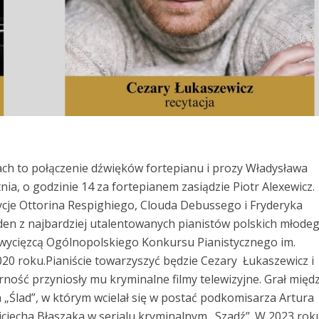
ch to połączenie dźwięków fortepianu i prozy Władysława
nia, o godzinie 14 za fortepianem zasiądzie Piotr Alexewicz
cje Ottorina Respighiego, Clouda Debussego i Fryderyka
eden z najbardziej utalentowanych pianistów polskich młode
wycięzcą Ogólnopolskiego Konkursu Pianistycznego im.
020 roku.Pianiście towarzyszyć będzie Cezary Łukaszewicz i
ność przyniosły mu kryminalne filmy telewizyjne. Grał międ
 „Ślad”, w którym wcielał się w postać podkomisarza Artura
jciecha Błaszaka w serialu kryminalnym „Szadź”. W 2023 rok