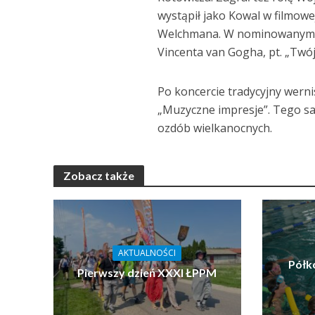
wystąpił jako Kowal w filmowe
Welchmana. W nominowanym d
Vincenta van Gogha, pt. „Twój
Po koncercie tradycyjny wern
„Muzyczne impresje”. Tego sa
ozdób wielkanocnych.
Zobacz także
AKTUALNOŚCI
Półk
Pierwszy dzień XXXI ŁPPM