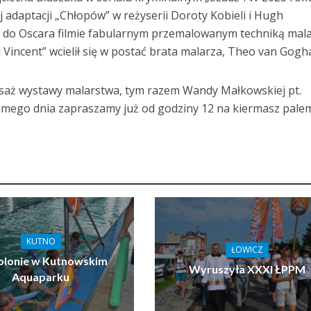
j adaptacji „Chłopów” w reżyserii Doroty Kobieli i Hugh
o Oscara filmie fabularnym przemalowanym techniką mal
 Vincent” wcielił się w postać brata malarza, Theo van Gog
isaż wystawy malarstwa, tym razem Wandy Małkowskiej pt.
mego dnia zapraszamy już od godziny 12 na kiermasz palem
KUTNO
ŁOWICZ
olonie w Kutnowskim
Wyruszyła XXXI ŁPPM
Aquaparku