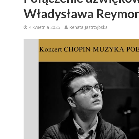
Władysława Reymon
4 kwietnia 2025
Renata Jastrzębska