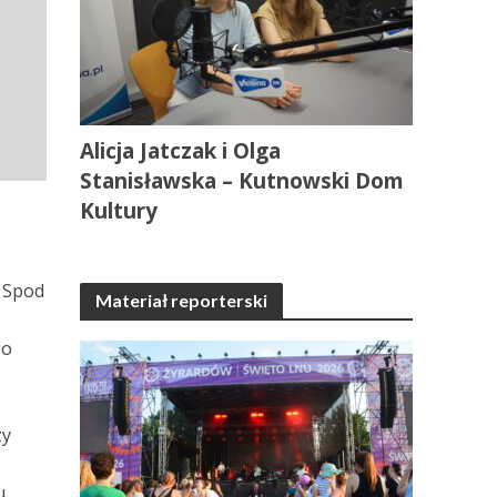
Alicja Jatczak i Olga
Stanisławska – Kutnowski Dom
Kultury
. Spod
Materiał reporterski
go
zy
u