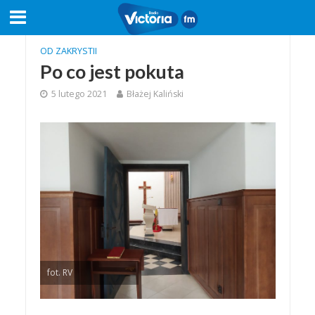
OD ZAKRYSTII
Po co jest pokuta
5 lutego 2021
Błażej Kaliński
fot. RV