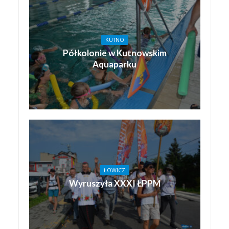
KUTNO
Półkolonie w Kutnowskim
Aquaparku
ŁOWICZ
Wyruszyła XXXI ŁPPM