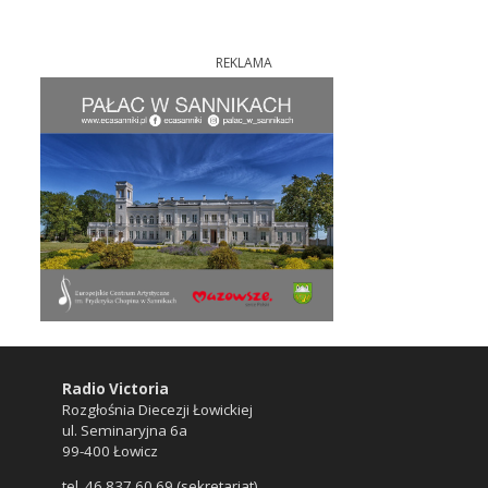
REKLAMA
Radio Victoria
Rozgłośnia Diecezji Łowickiej
ul. Seminaryjna 6a
99-400 Łowicz
tel. 46 837 60 69 (sekretariat)