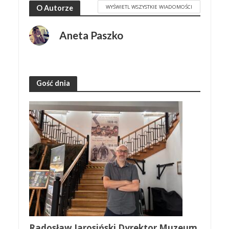
WYŚWIETL WSZYSTKIE WIADOMOŚCI
O Autorze
Aneta Paszko
Gość dnia
Radosław Jarosiński Dyrektor Muzeum