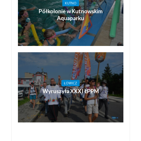
KUTNO
Półkolonie w Kutnowskim
Aquaparku
ŁOWICZ
Wyruszyła XXXI ŁPPM