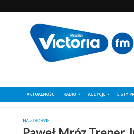
AKTUALNOŚCI
RADIO
AUDYCJE
LISTY 
NA ZDROWIE
Paweł Mróz Trener J