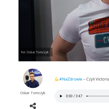
fot. Oskar Tomczyk
#NaZdrowie
– Czyli Victori
Oskar Tomczyk