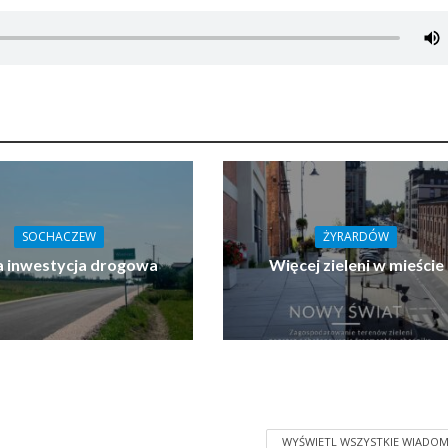
SOCHACZEW
ŻYRARDÓW
 inwestycja drogowa
Więcej zieleni w mieście
WYŚWIETL WSZYSTKIE WIADOM