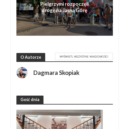
Pielgrzymi rozpoczęli
drogę na Jasną Górę
WYŚWIETL WSZYSTKIE WIADOMOŚCI
O Autorze
Dagmara Skopiak
Gość dnia