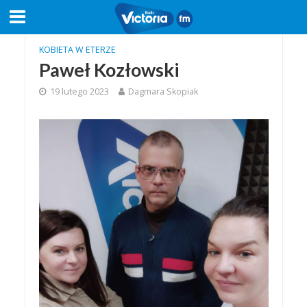
KOBIETA W ETERZE
Paweł Kozłowski
19 lutego 2023
Dagmara Skopiak