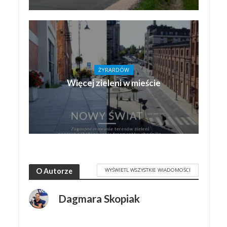
ŻYRARDÓW
Więcej zieleni w mieście
WYŚWIETL WSZYSTKIE WIADOMOŚCI
O Autorze
Dagmara Skopiak