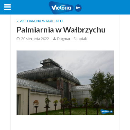
Z VICTORIĄ NA WAKACJACH
Palmiarnia w Wałbrzychu
20 sierpnia 2022
Dagmara Skopiak