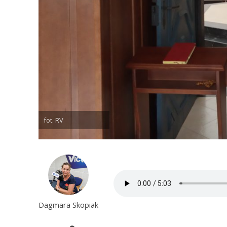
fot. RV
Dagmara Skopiak