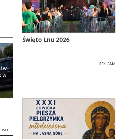
Święto Lnu 2026
REKLAMA
ł w
o w
OŚCI