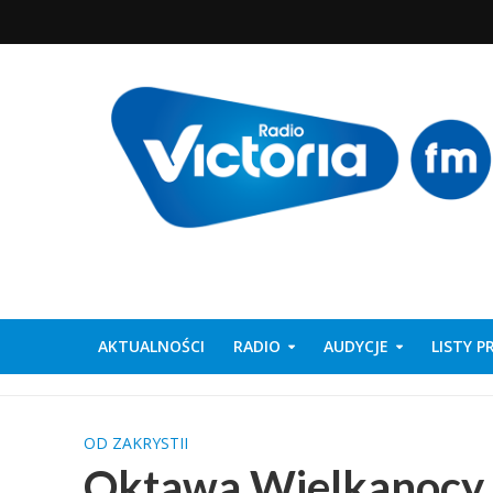
AKTUALNOŚCI
RADIO
AUDYCJE
LISTY 
OD ZAKRYSTII
Oktawa Wielkanocy