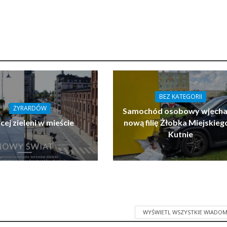
BEZ KATEGORII
ŻYRARDÓW
Samochód osobowy wjecha
cej zieleni w mieście
nową filię Żłobka Miejskieg
Kutnie
WYŚWIETL WSZYSTKIE WIADOM