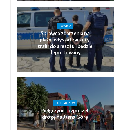
ŁOWICZ
Sprawca zdarzenia na
plaży usłyszał zarzuty,
trafił do aresztu i będzie
deportowany
SOCHACZEW
Pielgrzymi rozpoczęli
drogę na Jasną Górę