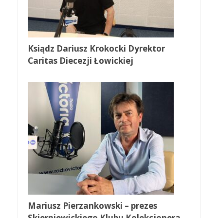
Ksiądz Dariusz Krokocki Dyrektor
Caritas Diecezji Łowickiej
Mariusz Pierzankowski – prezes
Skierniewickiego Klubu Kolekcjonera