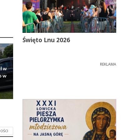
Święto Lnu 2026
REKLAMA
ł w
o w
OŚCI