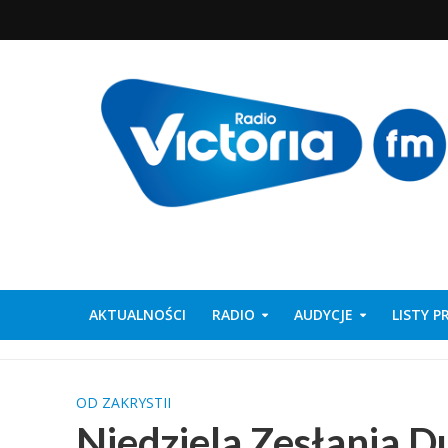
AKTUALNOŚCI
RADIO
AUDYCJE
LISTY 
OD ZAKRYSTII
Niedziela Zesłania 