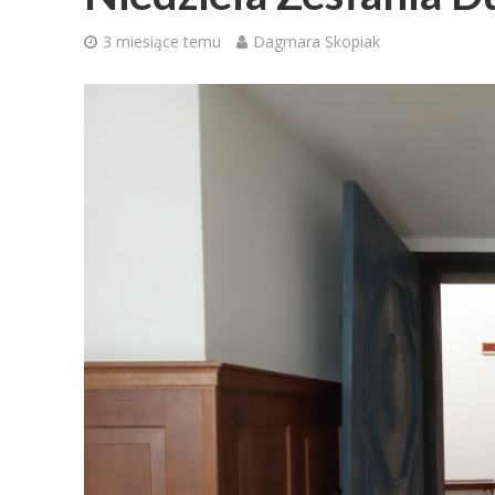
3 miesiące temu
Dagmara Skopiak