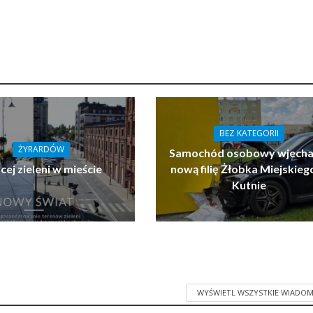
BEZ KATEGORII
ŻYRARDÓW
Samochód osobowy wjecha
cej zieleni w mieście
nową filię Żłobka Miejskieg
Kutnie
WYŚWIETL WSZYSTKIE WIADOM