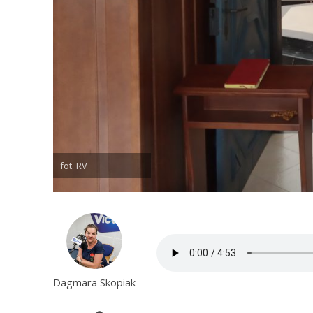
fot. RV
Dagmara Skopiak