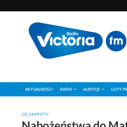
AKTUALNOŚCI
RADIO
AUDYCJE
LISTY 
OD ZAKRYSTII
Nabożeństwa do Matk