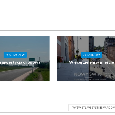
SOCHACZEW
ŻYRARDÓW
 inwestycja drogowa
Więcej zieleni w mieście
WYŚWIETL WSZYSTKIE WIADOM