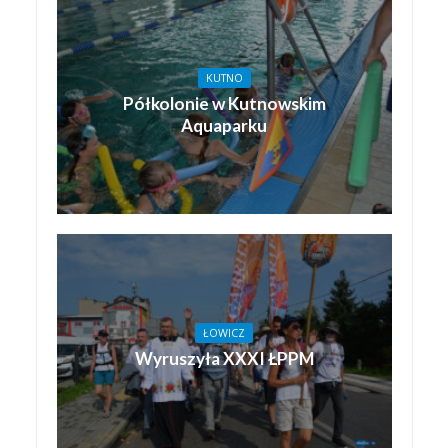
KUTNO
Półkolonie w Kutnowskim
Aquaparku
ŁOWICZ
Wyruszyła XXXI ŁPPM