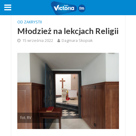
OD ZAKRYSTII
Młodzież na lekcjach Religii
15 września 2022
Dagmara Skopiak
fot. RV