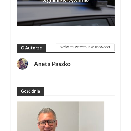
w gminie Krzyżanów
WYŚWIETL WSZYSTKIE WIADOMOŚCI
O Autorze
Aneta Paszko
Gość dnia