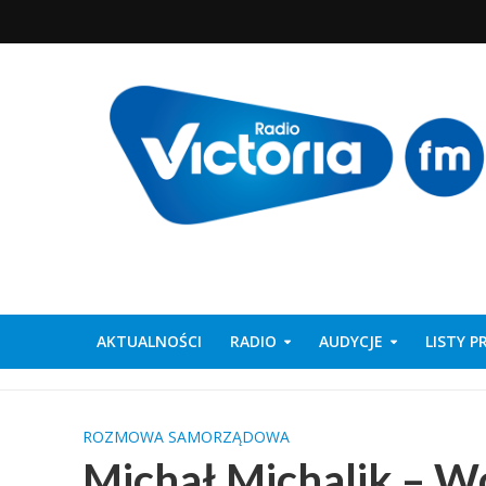
AKTUALNOŚCI
RADIO
AUDYCJE
LISTY 
ROZMOWA SAMORZĄDOWA
Michał Michalik – W