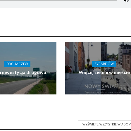
SOCHACZEW
ŻYRARDÓW
 inwestycja drogowa
Więcej zieleni w mieście
WYŚWIETL WSZYSTKIE WIADOM