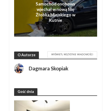
Samochód osobowy
wjechał w nową filię
Żłobka Miejskiego w
Kutnie
WYŚWIETL WSZYSTKIE WIADOMOŚCI
O Autorze
Dagmara Skopiak
Gość dnia