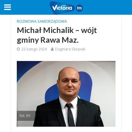
ROZMOWA SAMORZĄDOWA
Michał Michalik – wójt
gminy Rawa Maz.
22 lutego 2024
Dagmara Skopiak
fot. RV