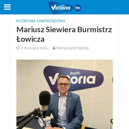
ROZMOWA SAMORZĄDOWA
Mariusz Siewiera Burmistrz
Łowicza
3 miesiące temu
Renata Jastrzębska