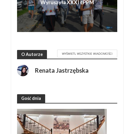
Wyruszyła XXXI ŁPPM
WYŚWIETL WSZYSTKIE WIADOMOŚCI
O Autorze
Renata Jastrzębska
Gość dnia