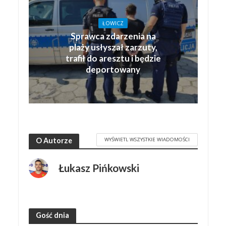
ŁOWICZ
Sprawca zdarzenia na
plaży usłyszał zarzuty,
trafił do aresztu i będzie
deportowany
WYŚWIETL WSZYSTKIE WIADOMOŚCI
O Autorze
Łukasz Pińkowski
Gość dnia