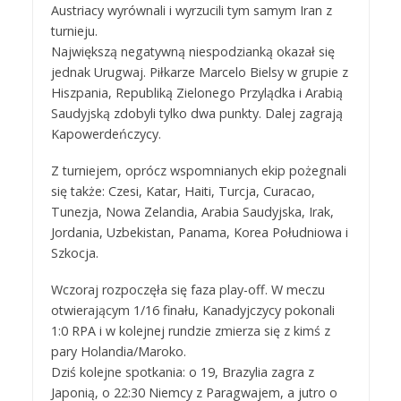
Austriacy wyrównali i wyrzucili tym samym Iran z
turnieju.
Największą negatywną niespodzianką okazał się
jednak Urugwaj. Piłkarze Marcelo Bielsy w grupie z
Hiszpania, Republiką Zielonego Przylądka i Arabią
Saudyjską zdobyli tylko dwa punkty. Dalej zagrają
Kapowerdeńczycy.
Z turniejem, oprócz wspomnianych ekip pożegnali
się także: Czesi, Katar, Haiti, Turcja, Curacao,
Tunezja, Nowa Zelandia, Arabia Saudyjska, Irak,
Jordania, Uzbekistan, Panama, Korea Południowa i
Szkocja.
Wczoraj rozpoczęła się faza play-off. W meczu
otwierającym 1/16 finału, Kanadyjczycy pokonali
1:0 RPA i w kolejnej rundzie zmierza się z kimś z
pary Holandia/Maroko.
Dziś kolejne spotkania: o 19, Brazylia zagra z
Japonią, o 22:30 Niemcy z Paragwajem, a jutro o