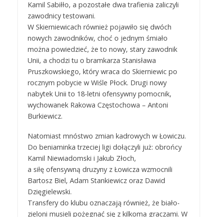
Kamil Sabiłło, a pozostałe dwa trafienia zaliczyli
zawodnicy testowani.
W Skierniewicach również pojawiło się dwóch
nowych zawodników, choć o jednym śmiało
można powiedzieć, że to nowy, stary zawodnik
Unii, a chodzi tu o bramkarza Stanisława
Pruszkowskiego, który wraca do Skierniewic po
rocznym pobycie w Wiśle Płock. Drugi nowy
nabytek Unii to 18-letni ofensywny pomocnik,
wychowanek Rakowa Częstochowa – Antoni
Burkiewicz.
Natomiast mnóstwo zmian kadrowych w Łowiczu.
Do beniaminka trzeciej ligi dołączyli już: obrońcy
Kamil Niewiadomski i Jakub Złoch,
a siłę ofensywną druzyny z Łowicza wzmocnili
Bartosz Biel, Adam Stankiewicz oraz Dawid
Dzięgielewski.
Transfery do klubu oznaczają również, że biało-
zieloni musieli pożegnać się z kilkoma graczami. W