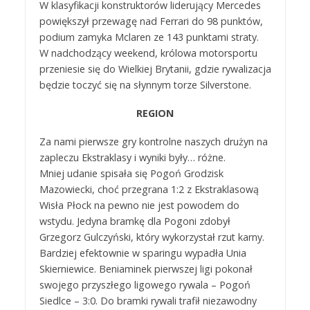
W klasyfikacji konstruktorów liderujący Mercedes
powiększył przewagę nad Ferrari do 98 punktów,
podium zamyka Mclaren ze 143 punktami straty.
W nadchodzący weekend, królowa motorsportu
przeniesie się do Wielkiej Brytanii, gdzie rywalizacja
będzie toczyć się na słynnym torze Silverstone.
REGION
Za nami pierwsze gry kontrolne naszych drużyn na
zapleczu Ekstraklasy i wyniki były… różne.
Mniej udanie spisała się Pogoń Grodzisk
Mazowiecki, choć przegrana 1:2 z Ekstraklasową
Wisła Płock na pewno nie jest powodem do
wstydu. Jedyna bramkę dla Pogoni zdobył
Grzegorz Gulczyński, który wykorzystał rzut karny.
Bardziej efektownie w sparingu wypadła Unia
Skierniewice. Beniaminek pierwszej ligi pokonał
swojego przyszłego ligowego rywala – Pogoń
Siedlce – 3:0. Do bramki rywali trafił niezawodny