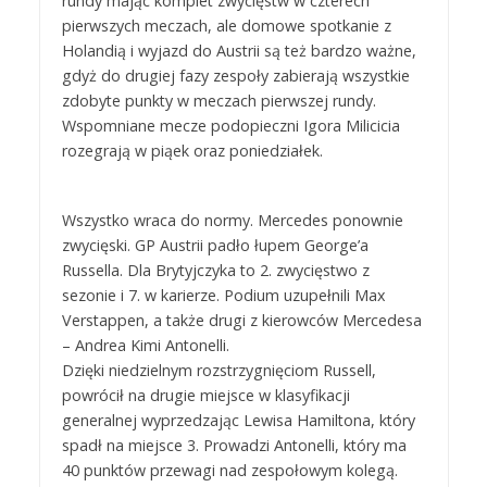
rundy mając komplet zwycięstw w czterech
pierwszych meczach, ale domowe spotkanie z
Holandią i wyjazd do Austrii są też bardzo ważne,
gdyż do drugiej fazy zespoły zabierają wszystkie
zdobyte punkty w meczach pierwszej rundy.
Wspomniane mecze podopieczni Igora Milicicia
rozegrają w piąek oraz poniedziałek.
Wszystko wraca do normy. Mercedes ponownie
zwycięski. GP Austrii padło łupem George’a
Russella. Dla Brytyjczyka to 2. zwycięstwo z
sezonie i 7. w karierze. Podium uzupełnili Max
Verstappen, a także drugi z kierowców Mercedesa
– Andrea Kimi Antonelli.
Dzięki niedzielnym rozstrzygnięciom Russell,
powrócił na drugie miejsce w klasyfikacji
generalnej wyprzedzając Lewisa Hamiltona, który
spadł na miejsce 3. Prowadzi Antonelli, który ma
40 punktów przewagi nad zespołowym kolegą.