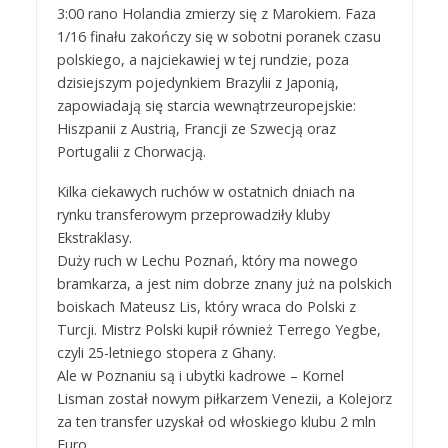
3:00 rano Holandia zmierzy się z Marokiem. Faza
1/16 finału zakończy się w sobotni poranek czasu
polskiego, a najciekawiej w tej rundzie, poza
dzisiejszym pojedynkiem Brazylii z Japonią,
zapowiadają się starcia wewnątrzeuropejskie:
Hiszpanii z Austrią, Francji ze Szwecją oraz
Portugalii z Chorwacją.
Kilka ciekawych ruchów w ostatnich dniach na
rynku transferowym przeprowadziły kluby
Ekstraklasy.
Duży ruch w Lechu Poznań, który ma nowego
bramkarza, a jest nim dobrze znany już na polskich
boiskach Mateusz Lis, który wraca do Polski z
Turcji. Mistrz Polski kupił również Terrego Yegbe,
czyli 25-letniego stopera z Ghany.
Ale w Poznaniu są i ubytki kadrowe – Kornel
Lisman został nowym piłkarzem Venezii, a Kolejorz
za ten transfer uzyskał od włoskiego klubu 2 mln
Euro.