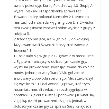
awans pokonując Koreę Południową 1:0. Grupę A
wygrał Meksyk. Niespodziankę sprawił też
Ekwador, który pokonał Niemców 2:1. Mimo to
nasi zachodni sąsiedzi wygrali grupę E, a Ekwador
tym zwycięstwem zapewnił sobie wyjście z grupy z
miejsca 3.
Z trzeciego miejsca, ale w grupie F, do kolejnej
fazy awansowali Szwedzi, którzy zremisowali z
Japonią 1:1.
Dużo działo się w grupie G, głównie w meczu Iranu
z Egiptem. Irańczycy w doliczonym czasie gry,
wyszli na prowadzenie świętując awans do kolejnej
rundy, jednak po weryfikacji VAR, gol został
anulowany z powodu spalonego. Mecz zakończył
się wynikiem 1:1 i dał awans Egiptowi, Irańczycy
natomiast musieli czekać na rozstrzygnięcia w
spotkaniu Algierii z Austrią i ponownie już witali się
z gąską, dzięki prowadzeniu Algierii, jednak w
doliczonym czasie gry za sprawą Sasy Kalajdzcia,