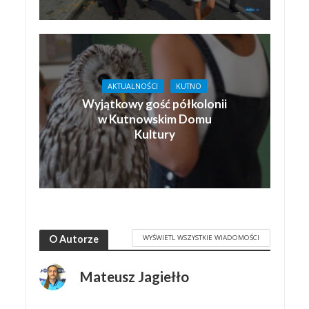
AKTUALNOŚCI
KUTNO
Wyjątkowy gość półkolonii
w Kutnowskim Domu
Kultury
WYŚWIETL WSZYSTKIE WIADOMOŚCI
O Autorze
Mateusz Jagiełło