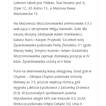
Liderem tabeli jest Pelikan, Stal Głowno jest 9.,
Zryw 12., KS Kutno 13., a Mazovia Rawa
Mazowiecka 15.
Na Mazowszu Mszczonowianka zremisowała 3:3 z
walczącą o utrzymanie Wilgą Garwolin. Gole dla
naszej drużyny zdobywali Adam Stankiewicz,
Łukasz Racis i Kacper Przyłuski. Szczebel niżej
Żyrardowianka pokonała Perłę Złotokłos 3:1 (gole:
Maciej Nalej, Dmytro Kuzmin i Adam Dudziński).
Mszczonowianka zajmuje dziewiątą pozycję w IV
lidze, Żyrardowianka szóstą w V lidze.
Pora na skierniewicką klasę okręgową. Grad goli w
Chąśnie – Olimpia Chąśno pokonała Victorię
Bielawy aż 7:3, jeszcze większą różnicą goli
wygrała Laktoza Łyszkowice z Jutrzenką Drzewce
(5:0). W pozostałych spotkaniach Juvenia
Wysokienice uległa KKS-owi Koluszki 0:3, GLKS
Wołucza pokonała Orlęta Cielądz 3:0, Unia II