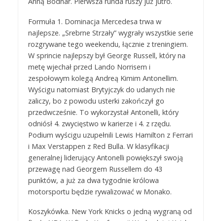
Anną Bodnar. Pierwsza runda ruszy już jutro.
Formuła 1. Dominacja Mercedesa trwa w
najlepsze. „Srebrne Strzały” wygrały wszystkie serie
rozgrywane tego weekendu, łącznie z treningiem.
W sprincie najlepszy był George Russell, który na
metę wjechał przed Lando Norrisem i
zespołowym kolegą Andreą Kimim Antonellim.
Wyścigu natomiast Brytyjczyk do udanych nie
zaliczy, bo z powodu usterki zakończył go
przedwcześnie. To wykorzystał Antonelli, który
odniósł 4. zwycięstwo w karierze i 4. z rzędu.
Podium wyścigu uzupełnili Lewis Hamilton z Ferrari
i Max Verstappen z Red Bulla. W klasyfikacji
generalnej liderujący Antonelli powiększył swoją
przewagę nad Georgem Russellem do 43
punktów, a już za dwa tygodnie królowa
motorsportu będzie rywalizować w Monako.
Koszykówka. New York Knicks o jedną wygraną od