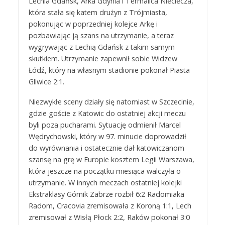
Lechia Gdańsk, Arka Gdynia i Termalica Nieciecza,
która stała się katem drużyn z Trójmiasta,
pokonując w poprzedniej kolejce Arkę i
pozbawiając ją szans na utrzymanie, a teraz
wygrywając z Lechią Gdańsk z takim samym
skutkiem. Utrzymanie zapewnił sobie Widzew
Łódź, który na własnym stadionie pokonał Piasta
Gliwice 2:1.
Niezwykłe sceny działy się natomiast w Szczecinie,
gdzie goście z Katowic do ostatniej akcji meczu
byli poza pucharami. Sytuację odmienił Marcel
Wędrychowski, który w 97. minucie doprowadził
do wyrównania i ostatecznie dał katowiczanom
szansę na grę w Europie kosztem Legii Warszawa,
która jeszcze na początku miesiąca walczyła o
utrzymanie. W innych meczach ostatniej kolejki
Ekstraklasy Górnik Zabrze rozbił 6:2 Radomiaka
Radom, Cracovia zremisowała z Koroną 1:1, Lech
zremisował z Wisłą Płock 2:2, Raków pokonał 3:0