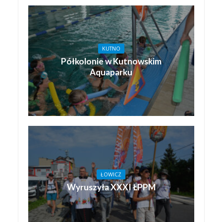
KUTNO
Półkolonie w Kutnowskim
Aquaparku
ŁOWICZ
Wyruszyła XXXI ŁPPM