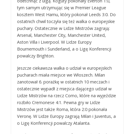
odetchnąć z ulgą. Koguty pokonały Everton 1:0,
tym samym utrzymując się w Premier League
kosztem West Hamu, który pokonał Leeds 3:0. Do
ostatnich chwil toczyła się też walka o europejskie
puchary. Ostatecznie w Lidze Mistrzów zagrają:
Arsenal, Manchester City, Manchester United,
Aston Villa i Liverpool. W Lidze Europy
Bournemouth i Sunderland, a o Ligę Konferencji
powalczy Brighton.
Jeszcze ciekawsza walka o udział w europejskich
pucharach miała miejsce we Włoszech. Milan
zanotował 6. porażkę w ostatnich 10 meczach i
ostatecznie wypadł z miejsca dającego udział w
Lidze Mistrzów na rzecz Como, które na wyjeździe
rozbiło Cremonese 4:1. Pewna gry w Lidze
Mistrzów jest także Roma, która 2:0 pokonała
Veronę. W Lidze Europy zagrają Milan i Juventus, a
o Ligę Konferencji powalczy Atalanta.