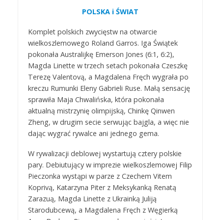
POLSKA i ŚWIAT
Komplet polskich zwycięstw na otwarcie
wielkoszlemowego Roland Garros. Iga Świątek
pokonała Australijkę Emerson Jones (6:1, 6:2),
Magda Linette w trzech setach pokonała Czeszkę
Terezę Valentovą, a Magdalena Fręch wygrała po
kreczu Rumunki Eleny Gabrieli Ruse. Małą sensację
sprawiła Maja Chwalińska, która pokonała
aktualną mistrzynię olimpijską, Chinkę Qinwen
Zheng, w drugim secie serwując bajgla, a więc nie
dając wygrać rywalce ani jednego gema.
W rywalizacji deblowej wystartują cztery polskie
pary. Debiutujący w imprezie wielkoszlemowej Filip
Pieczonka wystąpi w parze z Czechem Vitem
Koprivą, Katarzyna Piter z Meksykanką Renatą
Zarazuą, Magda Linette z Ukrainką Juliją
Starodubcewą, a Magdalena Fręch z Węgierką