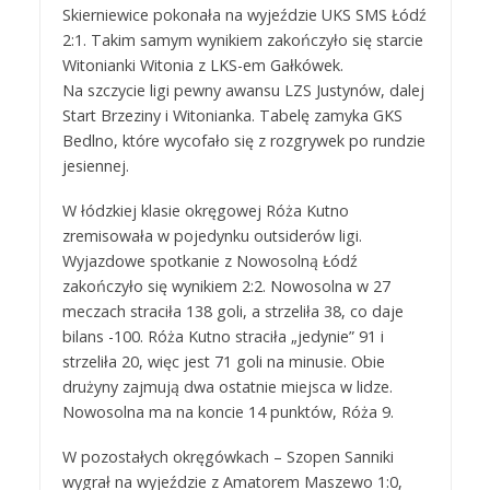
Skierniewice pokonała na wyjeździe UKS SMS Łódź
2:1. Takim samym wynikiem zakończyło się starcie
Witonianki Witonia z LKS-em Gałkówek.
Na szczycie ligi pewny awansu LZS Justynów, dalej
Start Brzeziny i Witonianka. Tabelę zamyka GKS
Bedlno, które wycofało się z rozgrywek po rundzie
jesiennej.
W łódzkiej klasie okręgowej Róża Kutno
zremisowała w pojedynku outsiderów ligi.
Wyjazdowe spotkanie z Nowosolną Łódź
zakończyło się wynikiem 2:2. Nowosolna w 27
meczach straciła 138 goli, a strzeliła 38, co daje
bilans -100. Róża Kutno straciła „jedynie” 91 i
strzeliła 20, więc jest 71 goli na minusie. Obie
drużyny zajmują dwa ostatnie miejsca w lidze.
Nowosolna ma na koncie 14 punktów, Róża 9.
W pozostałych okręgówkach – Szopen Sanniki
wygrał na wyjeździe z Amatorem Maszewo 1:0,