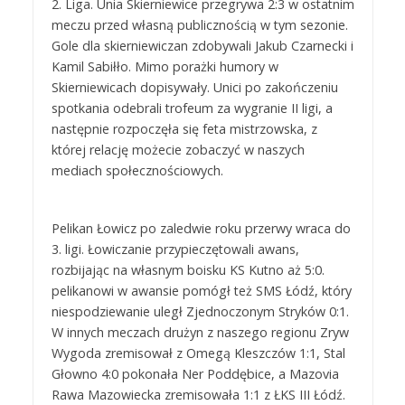
2. Liga. Unia Skierniewice przegrywa 2:3 w ostatnim
meczu przed własną publicznością w tym sezonie.
Gole dla skierniewiczan zdobywali Jakub Czarnecki i
Kamil Sabiłło. Mimo porażki humory w
Skierniewicach dopisywały. Unici po zakończeniu
spotkania odebrali trofeum za wygranie II ligi, a
następnie rozpoczęła się feta mistrzowska, z
której relację możecie zobaczyć w naszych
mediach społecznościowych.
Pelikan Łowicz po zaledwie roku przerwy wraca do
3. ligi. Łowiczanie przypieczętowali awans,
rozbijając na własnym boisku KS Kutno aż 5:0.
pelikanowi w awansie pomógł też SMS Łódź, który
niespodziewanie uległ Zjednoczonym Stryków 0:1.
W innych meczach drużyn z naszego regionu Zryw
Wygoda zremisował z Omegą Kleszczów 1:1, Stal
Głowno 4:0 pokonała Ner Poddębice, a Mazovia
Rawa Mazowiecka zremisowała 1:1 z ŁKS III Łódź.