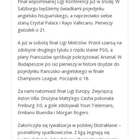
Finał wspomnianej Ligi Konferencji już w środę. W
Salzburgu będziemy świadkami pojedynku
angielsko-hiszpańskiego, a naprzeciwko siebie
staną Crystal Palace i Rayo Vallecano. Pierwszy
gwizdek o 21.
A już w sobotę finał Ligi Mistrzów. Przed szansą na
zdobycie drugiego tytułu z rzędu stanie PSG, a
plany Francuzów spróbuje pokrzyżować Arsenal. W
Budapeszcie po raz pierwszy w historii dojdzie do
pojedynku francusko-angielskiego w finale
Champions League. Początek o 18.
Za nami natomiast finał Ligi Europy. Zwycięzcą
Aston Villa. Drużyna Matty’ego Casha pokonała
Freiburg 3:0, a gole zdobywali Youri Tielemans,
Emiliano Buendia i Morgan Rogers.
Zakończyła się rywalizacja w polskiej Ekstraklasie –
poznaliśmy spadkowiczów. Z ligą żegnają się