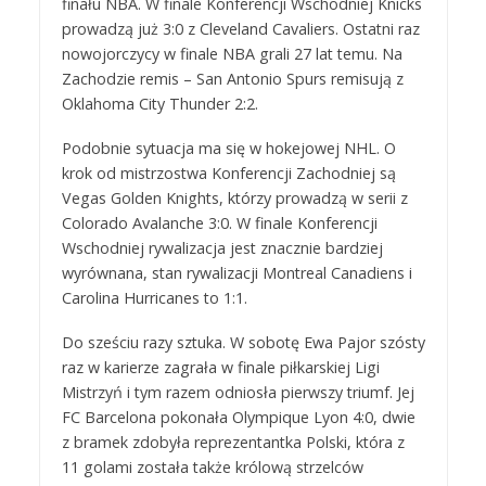
finału NBA. W finale Konferencji Wschodniej Knicks
prowadzą już 3:0 z Cleveland Cavaliers. Ostatni raz
nowojorczycy w finale NBA grali 27 lat temu. Na
Zachodzie remis – San Antonio Spurs remisują z
Oklahoma City Thunder 2:2.
Podobnie sytuacja ma się w hokejowej NHL. O
krok od mistrzostwa Konferencji Zachodniej są
Vegas Golden Knights, którzy prowadzą w serii z
Colorado Avalanche 3:0. W finale Konferencji
Wschodniej rywalizacja jest znacznie bardziej
wyrównana, stan rywalizacji Montreal Canadiens i
Carolina Hurricanes to 1:1.
Do sześciu razy sztuka. W sobotę Ewa Pajor szósty
raz w karierze zagrała w finale piłkarskiej Ligi
Mistrzyń i tym razem odniosła pierwszy triumf. Jej
FC Barcelona pokonała Olympique Lyon 4:0, dwie
z bramek zdobyła reprezentantka Polski, która z
11 golami została także królową strzelców