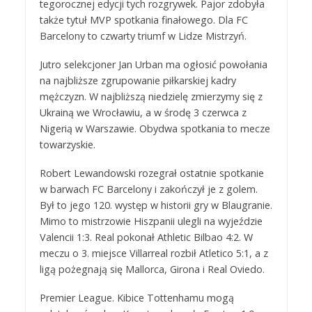
tegorocznej edycji tych rozgrywek. Pajor zdobyła
także tytuł MVP spotkania finałowego. Dla FC
Barcelony to czwarty triumf w Lidze Mistrzyń.
Jutro selekcjoner Jan Urban ma ogłosić powołania
na najbliższe zgrupowanie piłkarskiej kadry
mężczyzn. W najbliższą niedzielę zmierzymy się z
Ukrainą we Wrocławiu, a w środę 3 czerwca z
Nigerią w Warszawie. Obydwa spotkania to mecze
towarzyskie.
Robert Lewandowski rozegrał ostatnie spotkanie
w barwach FC Barcelony i zakończył je z golem.
Był to jego 120. występ w historii gry w Blaugranie.
Mimo to mistrzowie Hiszpanii ulegli na wyjeździe
Valencii 1:3. Real pokonał Athletic Bilbao 4:2. W
meczu o 3. miejsce Villarreal rozbił Atletico 5:1, a z
ligą pożegnają się Mallorca, Girona i Real Oviedo.
Premier League. Kibice Tottenhamu mogą