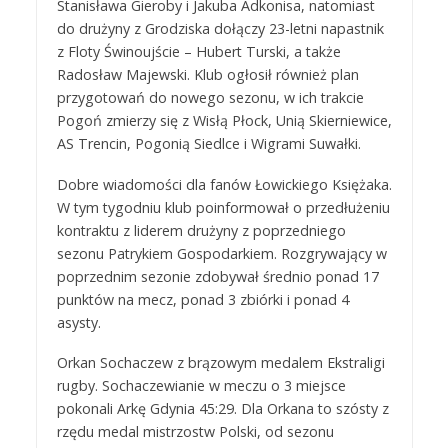
Stanisława Gieroby i Jakuba Adkonisa, natomiast
do drużyny z Grodziska dołączy 23-letni napastnik
z Floty Świnoujście – Hubert Turski, a także
Radosław Majewski. Klub ogłosił również plan
przygotowań do nowego sezonu, w ich trakcie
Pogoń zmierzy się z Wisłą Płock, Unią Skierniewice,
AS Trencin, Pogonią Siedlce i Wigrami Suwałki.
Dobre wiadomości dla fanów Łowickiego Księżaka.
W tym tygodniu klub poinformował o przedłużeniu
kontraktu z liderem drużyny z poprzedniego
sezonu Patrykiem Gospodarkiem. Rozgrywający w
poprzednim sezonie zdobywał średnio ponad 17
punktów na mecz, ponad 3 zbiórki i ponad 4
asysty.
Orkan Sochaczew z brązowym medalem Ekstraligi
rugby. Sochaczewianie w meczu o 3 miejsce
pokonali Arkę Gdynia 45:29. Dla Orkana to szósty z
rzędu medal mistrzostw Polski, od sezonu