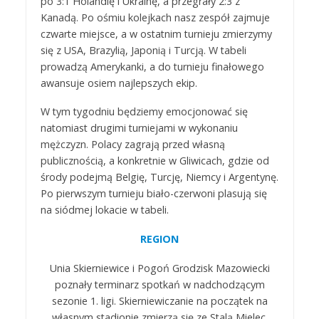
po 3:1 Holandię i Ukrainę, a przegrały 2:3 z
Kanadą. Po ośmiu kolejkach nasz zespół zajmuje
czwarte miejsce, a w ostatnim turnieju zmierzymy
się z USA, Brazylią, Japonią i Turcją. W tabeli
prowadzą Amerykanki, a do turnieju finałowego
awansuje osiem najlepszych ekip.
W tym tygodniu będziemy emocjonować się
natomiast drugimi turniejami w wykonaniu
mężczyzn. Polacy zagrają przed własną
publicznością, a konkretnie w Gliwicach, gdzie od
środy podejmą Belgię, Turcję, Niemcy i Argentynę.
Po pierwszym turnieju biało-czerwoni plasują się
na siódmej lokacie w tabeli.
REGION
Unia Skierniewice i Pogoń Grodzisk Mazowiecki
poznały terminarz spotkań w nadchodzącym
sezonie 1. ligi. Skierniewiczanie na początek na
własnym stadionie zmierzą się ze Stalą Mielec.