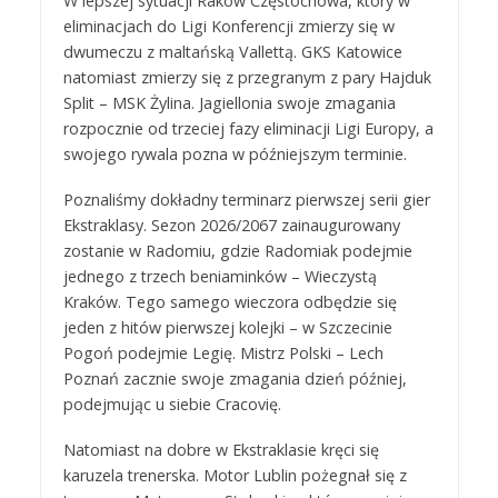
W lepszej sytuacji Raków Częstochowa, który w
eliminacjach do Ligi Konferencji zmierzy się w
dwumeczu z maltańską Vallettą. GKS Katowice
natomiast zmierzy się z przegranym z pary Hajduk
Split – MSK Żylina. Jagiellonia swoje zmagania
rozpocznie od trzeciej fazy eliminacji Ligi Europy, a
swojego rywala pozna w późniejszym terminie.
Poznaliśmy dokładny terminarz pierwszej serii gier
Ekstraklasy. Sezon 2026/2067 zainaugurowany
zostanie w Radomiu, gdzie Radomiak podejmie
jednego z trzech beniaminków – Wieczystą
Kraków. Tego samego wieczora odbędzie się
jeden z hitów pierwszej kolejki – w Szczecinie
Pogoń podejmie Legię. Mistrz Polski – Lech
Poznań zacznie swoje zmagania dzień później,
podejmując u siebie Cracovię.
Natomiast na dobre w Ekstraklasie kręci się
karuzela trenerska. Motor Lublin pożegnał się z