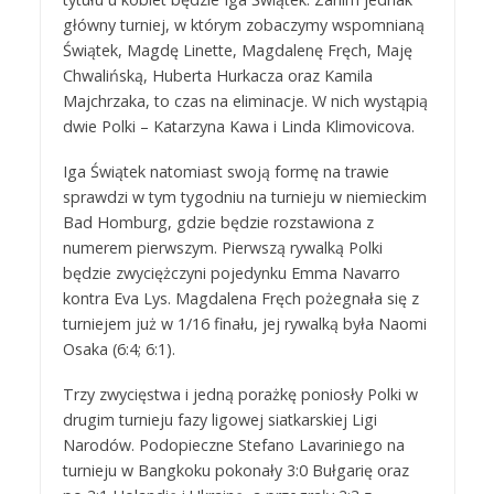
główny turniej, w którym zobaczymy wspomnianą
Świątek, Magdę Linette, Magdalenę Fręch, Maję
Chwalińską, Huberta Hurkacza oraz Kamila
Majchrzaka, to czas na eliminacje. W nich wystąpią
dwie Polki – Katarzyna Kawa i Linda Klimovicova.
Iga Świątek natomiast swoją formę na trawie
sprawdzi w tym tygodniu na turnieju w niemieckim
Bad Homburg, gdzie będzie rozstawiona z
numerem pierwszym. Pierwszą rywalką Polki
będzie zwyciężczyni pojedynku Emma Navarro
kontra Eva Lys. Magdalena Fręch pożegnała się z
turniejem już w 1/16 finału, jej rywalką była Naomi
Osaka (6:4; 6:1).
Trzy zwycięstwa i jedną porażkę poniosły Polki w
drugim turnieju fazy ligowej siatkarskiej Ligi
Narodów. Podopieczne Stefano Lavariniego na
turnieju w Bangkoku pokonały 3:0 Bułgarię oraz