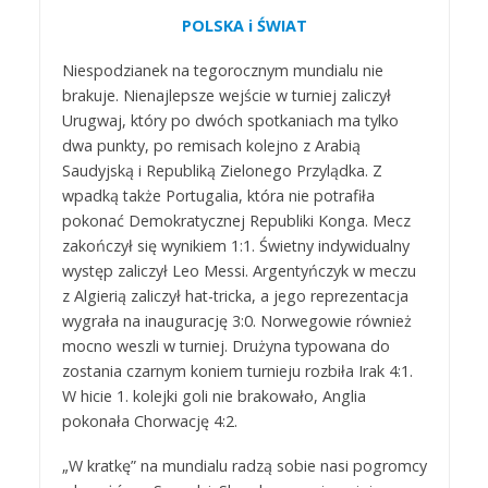
POLSKA i ŚWIAT
Niespodzianek na tegorocznym mundialu nie
brakuje. Nienajlepsze wejście w turniej zaliczył
Urugwaj, który po dwóch spotkaniach ma tylko
dwa punkty, po remisach kolejno z Arabią
Saudyjską i Republiką Zielonego Przylądka. Z
wpadką także Portugalia, która nie potrafiła
pokonać Demokratycznej Republiki Konga. Mecz
zakończył się wynikiem 1:1. Świetny indywidualny
występ zaliczył Leo Messi. Argentyńczyk w meczu
z Algierią zaliczył hat-tricka, a jego reprezentacja
wygrała na inaugurację 3:0. Norwegowie również
mocno weszli w turniej. Drużyna typowana do
zostania czarnym koniem turnieju rozbiła Irak 4:1.
W hicie 1. kolejki goli nie brakowało, Anglia
pokonała Chorwację 4:2.
„W kratkę” na mundialu radzą sobie nasi pogromcy