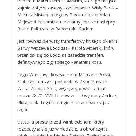
trenerem Mateuszem Stolarskim, którego miejsce
zajmie dotychczasowy szkoleniowiec Wisły Płock –
Mariusz Misiura, a tego w Płocku zastąpi Adam
Majewski. Natomiast nie znamy jeszcze następcy
Bruno Baltazara w Radomiaku Radom.
Jest również pierwszy transferowy hit tego okienka.
Barwy Widzewa Łódź zasili Karol Świderski, który
przeniósł się do Łodzi na zasadzie transferu
definitywnego z greckiego Panathinaikosu.
Legia Warszawa koszykarskim Mistrzem Polski.
Stołeczna drużyna pokonała w 7 spotkaniach
Zastal Zielona Góra, wygrywając w ostatnim
meczu 78:70. MVP finałów został wybrany Andrzej
Pluta, a dla Legii to drugie mistrzostwo kraju z
rzędu.
Ostatnia prosta przed Wimbledonem, który
rozpoczyna się już w niedzielę, a obrończynią
tytułu u kobiet będzie Iga Świątek. Zanim jednak