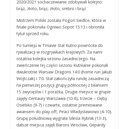
2020/2021 sochaczewianie zdobywali kolejno:
brąz, złoto, brąz, złoto, srebro i brąz.
Mistrzem Polski została Pogoń Siedlce, która w
finale pokonała Ogniwo Sopot 15:13 i obroniła
tytuł sprzed roku.
Po turnieju w Trnavie Stal Kutno powróciła do
rywalizacji w rozgrywkach krajowych. Za nami
ostatnia kolejka sezonu zasadniczego. Na
zwieńczenie tej części sezonu Kutnianie pokonali
dwukrotnie Warsaw Dragons 14:0 (home run Jakub
Wojtczak) i 7:0. Stal zakończyła rundę zasadniczą
na pierwszej pozycji grupy północnej z bilansem
15 zwycięstw i 1 porażką. Drugie miejsce w grupie
zajęły Centaury Warszawa (10-6), trzecie – Dęby
Osielsko (9-7) i czwarte, ostatnie premiowane
awansem do play-off, Piraci Władysławowo (4-10).
Grupę południową wygrała Silesia Rybnik (13-3),
dalsze miejsca zajęli Barons Wrocław, Gepardy