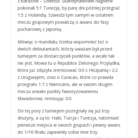
z barażów – Szwedzi. Skandynawowie najpierw
pokonali 5:1 Tunezję, by parę dni później przegrać
1:5 z Holandią. Szwedzi tym samym w ostatnim
meczu grupowym powalczą o awans do fazy
pucharowej z Japonią.
Mówiąc o mundialu, trzeba wspomnieć też o
dwóch debiutantach, którzy uważani byli przed
turniejem za dostarczycieli punktów, a wcale tak
nie jest. Mowa tu o Republice Zielonego Przylądka,
która już zdążyła zremisować 0:0 z Hiszpanią i 2:2
z Urugwajem, oraz o Curacao, które co prawda
przegrało 1:7 z Niemcami, ale w swoim drugim
meczu urwało punkty faworyzowanemu
Ekwadorowi, remisując 0:0.
Do tej pory z turniejem pożegnały się już trzy
drużyny, a są to: Haiti, Turcja i Tunezja, natomiast
pierwsze miejsca w swoich grupach i pewny awans
do 1/16 finału zapewniły sobie inne trzy