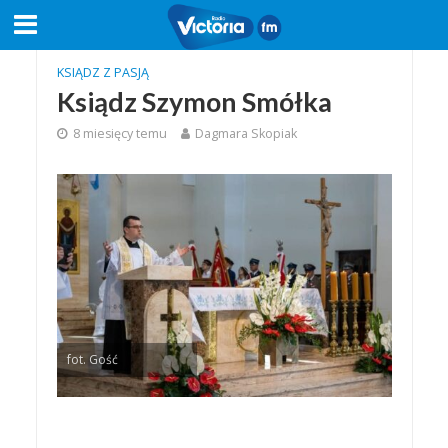
KSIĄDZ Z PASJĄ
Ksiądz Szymon Smółka
8 miesięcy temu
Dagmara Skopiak
fot. Gość