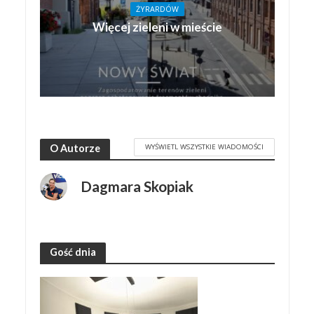
ŻYRARDÓW
Więcej zieleni w mieście
WYŚWIETL WSZYSTKIE WIADOMOŚCI
O Autorze
Dagmara Skopiak
Gość dnia