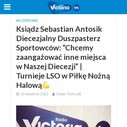
NA ZDROWIE
Ksiądz Sebastian Antosik
Diecezjalny Duszpasterz
Sportowców: “Chcemy
zaangażować inne miejsca
w Naszej Diecezji” |
Turnieje LSO w Piłkę Nożną
Halową
26 kwietnia 2022
Oskar Tomczyk