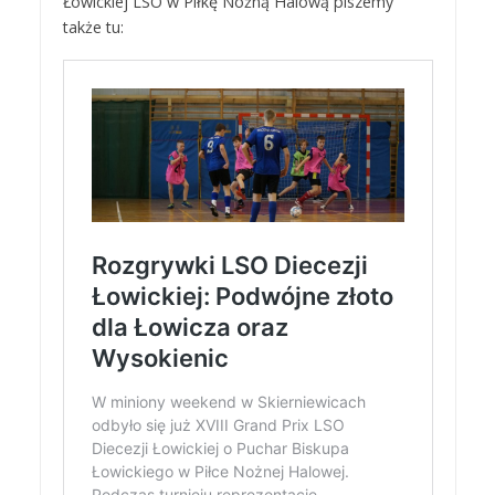
Łowickiej LSO w Piłkę Nożną Halową piszemy
także tu: