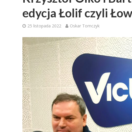
edycja Łolif czyli Łow
25 listopada 2022
Oskar Tomczyk