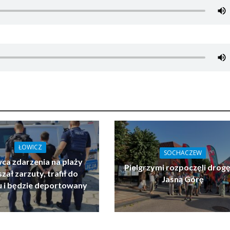
ŁOWICZ
SOCHACZEW
ca zdarzenia na plaży
Pielgrzymi rozpoczęli drogę
zał zarzuty, trafił do
Jasną Górę
u i będzie deportowany