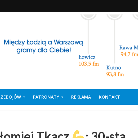
PRZEBOJÓW
PATRONATY
REKLAMA
KONTAKT
tłomiej Tkacz
: 30-sta