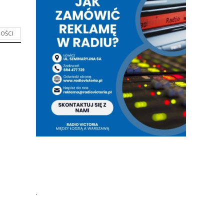
OŚCI
.