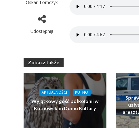
Oskar Tomczyk
Udostępnij!
Zobacz także
AKTUALNOŚCI
KUTNO
Spraw
Wyjątkowy gość półkolonii w
usłys
Kutnowskim Domu Kultury
areszt