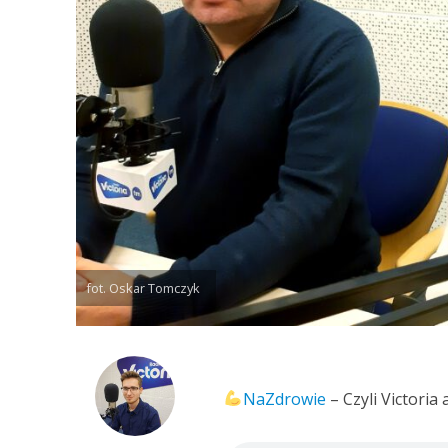
fot. Oskar Tomczyk
NaZdrowie
– Czyli Victoria 