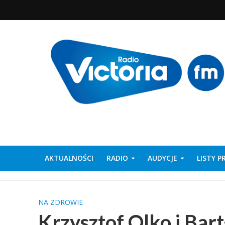
AKTUALNOŚCI
RADIO
AUDYCJE
LISTY 
NA ZDROWIE
Krzysztof Olko i Bar