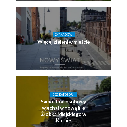
ŻYRARDÓW
Więcej zieleni w mieście
BEZ KATEGORII
Samochód osobowy
wjechał w nową filię
Żłobka Miejskiego w
Kutnie