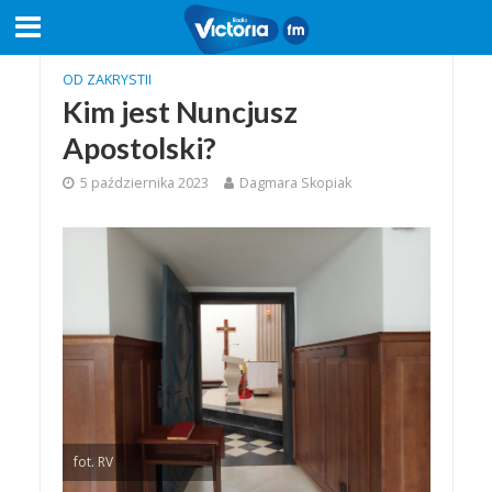
OD ZAKRYSTII
Kim jest Nuncjusz
Apostolski?
5 października 2023
Dagmara Skopiak
fot. RV