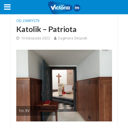
OD ZAKRYSTII
Katolik – Patriota
10 listopada 2023
Dagmara Skopiak
fot. RV