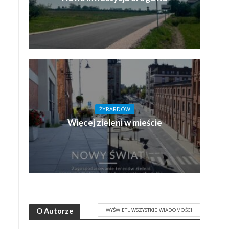
ŻYRARDÓW
Więcej zieleni w mieście
WYŚWIETL WSZYSTKIE WIADOMOŚCI
O Autorze