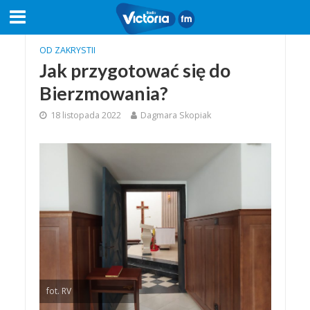
OD ZAKRYSTII
Jak przygotować się do
Bierzmowania?
18 listopada 2022
Dagmara Skopiak
fot. RV