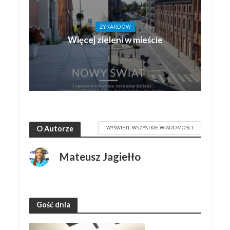
ŻYRARDÓW
Więcej zieleni w mieście
WYŚWIETL WSZYSTKIE WIADOMOŚCI
O Autorze
Mateusz Jagiełło
Gość dnia