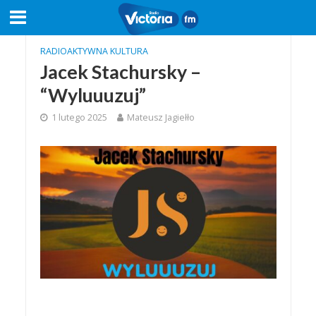
RADIOAKTYWNA KULTURA
Jacek Stachursky –
“Wyluuuzuj”
1 lutego 2025
Mateusz Jagiełło