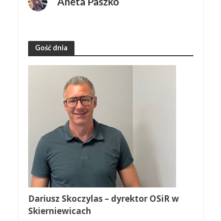
Aneta Paszko
Gość dnia
Dariusz Skoczylas – dyrektor OSiR w
Skierniewicach