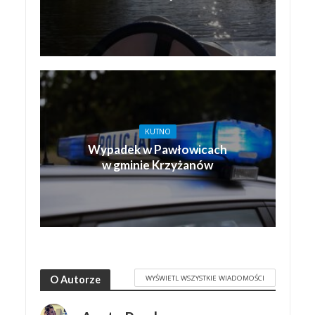
KUTNO
Wypadek w Pawłowicach
w gminie Krzyżanów
WYŚWIETL WSZYSTKIE WIADOMOŚCI
O Autorze