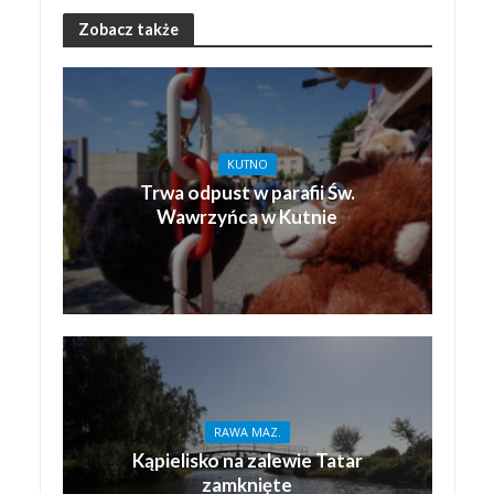
Zobacz także
KUTNO
Trwa odpust w parafii Św.
Wawrzyńca w Kutnie
RAWA MAZ.
Kąpielisko na zalewie Tatar
zamknięte