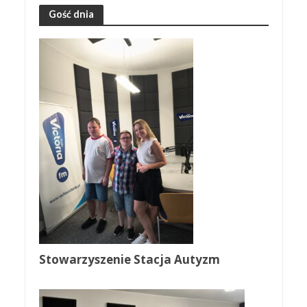
Gość dnia
Stowarzyszenie Stacja Autyzm